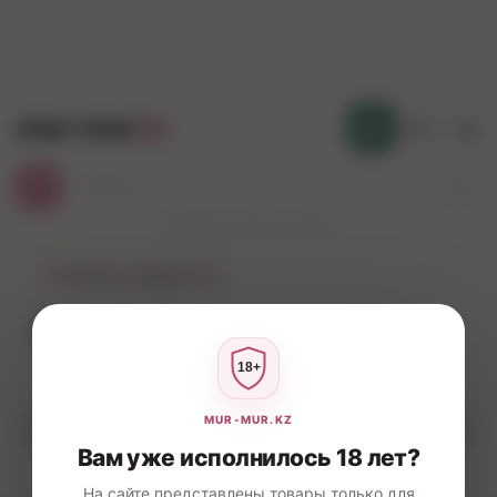
mur-mur
.kz
Қаз
Работаем с 10:00 до 23:00
←
Смазки, лубриканты
Анальные
Фильтры
Вам уже исполнилось 18 лет?
На сайте представлены товары только для