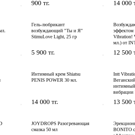
900 тг.
14 000 т
Гель-любрикант
Возбуждаю
мл.
возбуждающий "Ты и Я"
эффектом
StimuLove Light, 25 гр
Vibration!
мл.) от I
5 900 тг.
12 500 т
Интимный крем Shiatsu
Intt Vibrat
л
PENIS POWER 30 мл.
Вегански
интимный 
вибрации 
14 000 тг.
13 500 т
ID
JOYDROPS Разогревающая
Эрекцион
смазка 50 мл
BONITO с