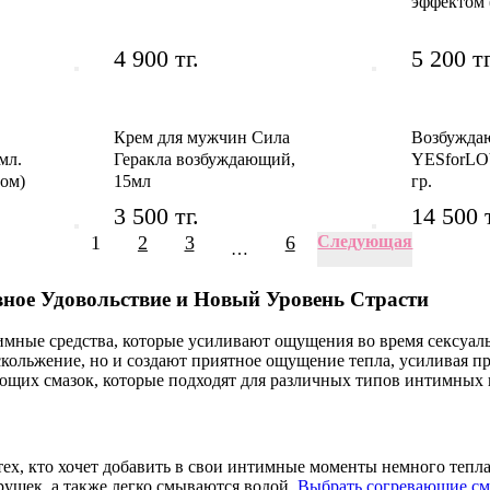
эффектом (
4 900 тг.
5 200 тг
Крем для мужчин Сила
Возбужда
 мл.
Геракла возбуждающий,
YESforLOV
ом)
15мл
гр.
3 500 тг.
14 500 т
1
2
3
6
Следующая
…
ное Удовольствие и Новый Уровень Страсти
ные средства, которые усиливают ощущения во время сексуальн
скольжение, но и создают приятное ощущение тепла, усиливая п
щих смазок, которые подходят для различных типов интимных 
ех, кто хочет добавить в свои интимные моменты немного тепла
ушек, а также легко смываются водой.
Выбрать согревающие см