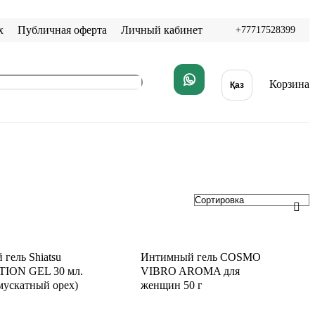
х
Публичная оферта
Личный кабинет
+77717528399
Корзина
Қаз
гель Shiatsu
Интимный гель COSMO
ION GEL 30 мл.
VIBRO AROMA для
 мускатный орех)
женщин 50 г