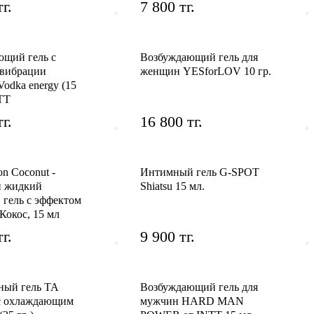
г.
7 800 тг.
щий гель с
Возбуждающий гель для
 вибрации
женщин YESforLOV 10 гр.
 Vodka energy (15
NTT
г.
16 800 тг.
ion Coconut -
Интимный гель G-SPOT
й жидкий
Shiatsu 15 мл.
гель с эффектом
Кокос, 15 мл
г.
9 900 тг.
ный гель TA
Возбуждающий гель для
 охлаждающим
мужчин HARD MAN