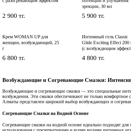
с разогревающим эффектом
потенции и улучшения
эрекции, 30 мл
2 900 тг.
5 900 тг.
Крем WOMAN UP для
Интимный гель Classic
женщин, возбуждающий, 25
Glide Exciting Effect 200
г
(с возбуждющим эффект
6 800 тг.
4 800 тг.
Возбуждающие и Согревающие Смазки: Интенсив
Возбуждающие и согревающие смазки — это специальные интим
возбуждения. Эти смазки обеспечивают не только комфортное 
Алматы представлен широкий выбор возбуждающих и согреваю
Согревающие Смазки на Водной Основе
Согревающие смазки на водной основе идеально подходят для т
использования с презервативами и всеми видами интимных игр