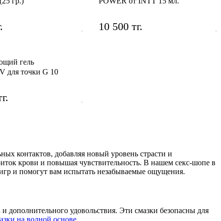
25 гр.)
POWER от INTT 15 мл.
.
10 500 тг.
ющий гель
 для точки G 10
г.
ых контактов, добавляя новый уровень страсти и
риток крови и повышая чувствительность. В нашем секс-шопе в
игр и помогут вам испытать незабываемые ощущения.
 и дополнительного удовольствия. Эти смазки безопасны для
азки на водной основе
.