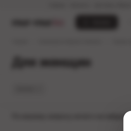
Главная
Контакты
Доставка, Обмен 
mur-mur
.kz
Каталог
Главная
Коллекция из Европы (Алматы)
Смазки,
Для женщин
Фильтры
По вашему запросу ничего не найдено