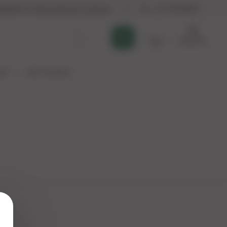
бработки персональных данных
+77717528399
Корзина
Қаз
и)
Для женщин