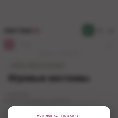
mur-mur
.kz
Қаз
Работаем с 10:00 до 23:00
←
Белье, обувь и аксессуары
Игровые костюмы
КАТЕГОРИИ
Выберите подходящее направление