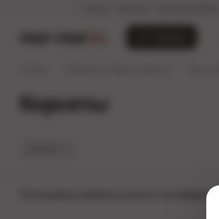
Главная
Контакты
Доставка, Обмен 
mur-mur
.kz
Каталог
Главная
Коллекция из Европы (Алматы)
Белье, о
Корсеты
Фильтры
По вашему запросу ничего не найдено