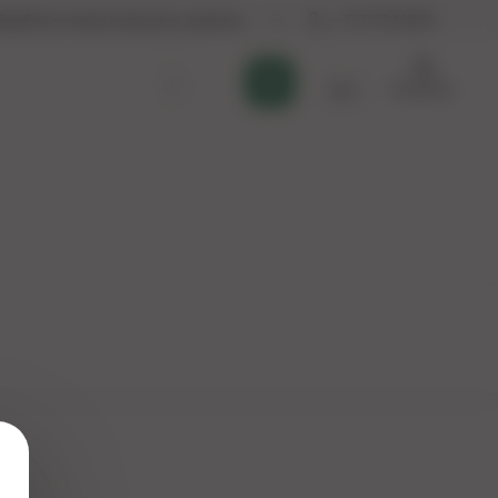
бработки персональных данных
+77717528399
Корзина
Қаз