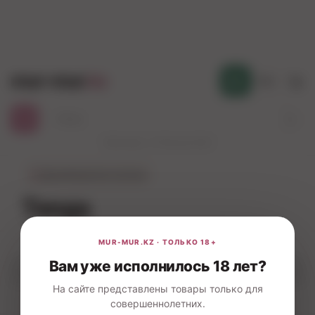
mur-mur
.kz
Қаз
Работаем с 10:00 до 23:00
←
Дизайнерские вагины
Tenga
Вам уже исполнилось 18 лет?
Фильтры
На сайте представлены товары только для
совершеннолетних.