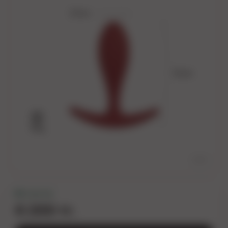
2
/
3
В наличии
6 200 тг.