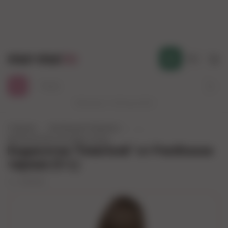
mur-mur
.kz
Қаз
Работаем с 10:00 до 23:00
Главная
Коллекция (Алматы)
...
Эротические костюмы сетка
Бодисетка "Fatal look" от Penthouse
черная (S-L)
арт.
4005263