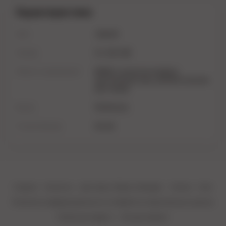
Характеристики
Цвет
черный
Размер
S-L (42-48)
Область применения
BDSM, в качестве подарка,
эротические игры, для фотосессий,
для танцев
Бренд
Penthouse
Страна бренда
Китай
Главная
Контакты
Доставка, Обмен и Возврат
Оплата
Блог
Политика конфиденциальности и обработки персональных данных
Публичная оферта
Личный кабинет