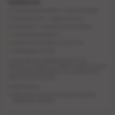
Преимущества
Полупрозрачный материал — лёгкий и дышащий
Эластичная ткань — комфорт при носке
Чёрный цвет — классика в вечернем образе
Универсальный размер S–L
Идеальна как для образа, так и для сна
Рекомендации по уходу
Ручная стирка при температуре до 30 °C. Не
отбеливать, не гладить, не отжимать в машинке. Сушить
в расправленном виде вдали от источников тепла и
прямого солнечного света.
Дополнительно
Образ можно дополнить пэстисами, ароматом с
феромонами и париком.