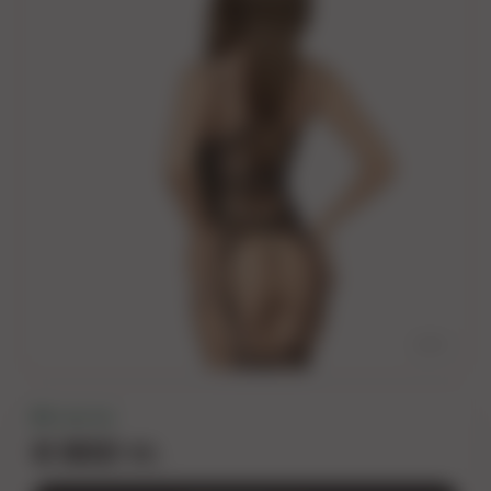
2
/
4
В наличии
6 900 тг.