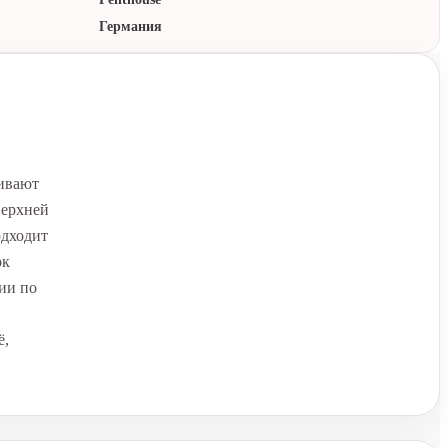
Германия
гивают
верхней
одходит
ок
ии по
ё,