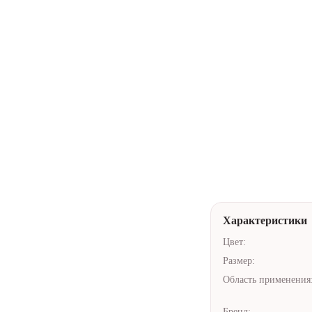
Купить в 1 кли
Нейтральная у
Доставка по А
Помочь с выб
Характеристики
Цвет:
Размер:
Область применения
Бренд: