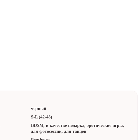
к
паковка
лматы
ором
черный
S-L (42-48)
:
BDSM, в качестве подарка, эротические игры,
для фотосессий, для танцев
Penthouse