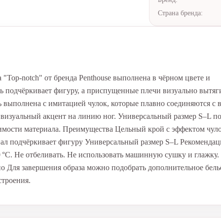
Страна бренда:
а "Top-notch" от бренда Penthouse выполнена в чёрном цвете и
нь подчёркивает фигуру, а приспущенные плечи визуально вытя
ь выполнена с имитацией чулок, которые плавно соединяются с 
я визуальный акцент на линию ног. Универсальный размер S–L п
жимости материала. Преимущества Цельный крой с эффектом чул
ал подчёркивает фигуру Универсальный размер S–L Рекомендац
0 °C. Не отбеливать. Не использовать машинную сушку и глажку.
о Для завершения образа можно подобрать дополнительное бель
строения.