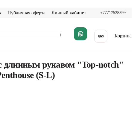
х
Публичная оферта
Личный кабинет
+77717528399
Корзина
Қаз
с длинным рукавом "Top-notch"
enthouse (S-L)
В корзину