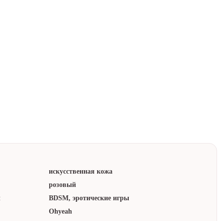
к
паковка
лматы
ором
искусственная кожа
розовый
:
BDSM, эротические игры
Ohyeah