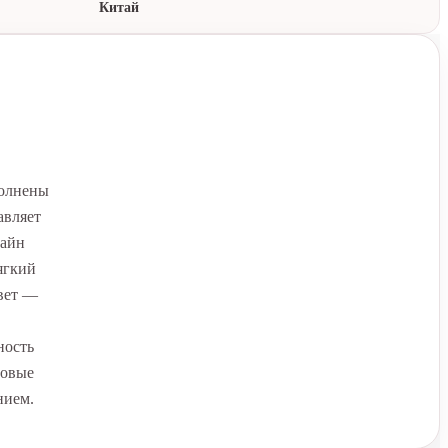
Китай
полнены
авляет
зайн
ягкий
вет —
ность
новые
нием.