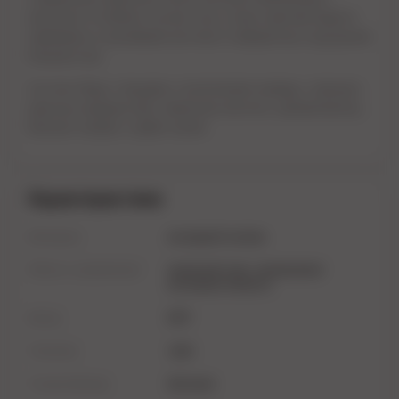
массажа. В любом случае и вы, и ваш партнер будете
пребывать в ярчайшем экстазе от фееричных ощущений
блаженства.
Состав: Вода, глицерин, ксантановая камедь, порошок
красных водорослей, лимонная кислота, ароматизатор,
бензоат натрия, сорбат калия.
Характеристики
Материал
на водной основе
Область применения
оральный секс, увлажнение
интимной области
Бренд
HOT
Упаковка
туба
Страна бренда
Австрия