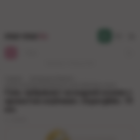
mur-mur
.kz
Қаз
Работаем с 10:00 до 23:00
Главная
Коллекция (Алматы)
...
Смазки ароматизированные и для орального секса
Гель-лубрикант на водной основе с
ароматом клубники «Superglide» 75
мл.
арт.
44119.07