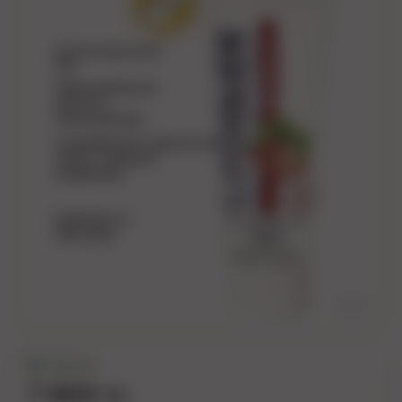
2
/
6
В наличии
7 900 тг.