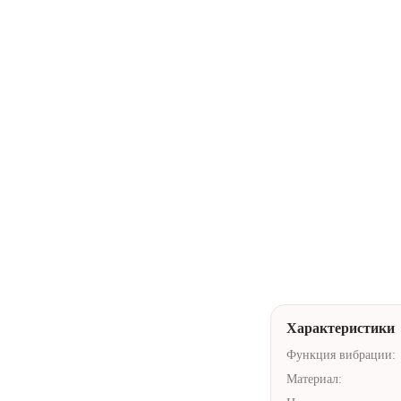
Купить в 1 кли
Нейтральная у
Доставка по А
Помочь с выб
Характеристики
Функция вибрации:
Материал: