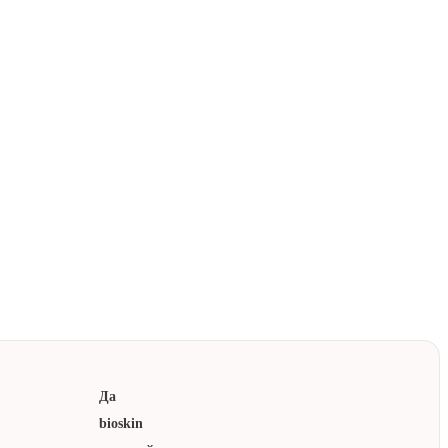
В корзину
к
паковка
лматы
ором
Да
bioskin