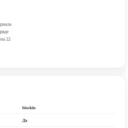
ериала
аряде
ина 22
bioskin
Да