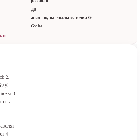
розовый
Да
:
анально, вагинально, точка G
Gvibe
ики
ck 2.
jay!
ioskin!
итесь
озволят
ет 4