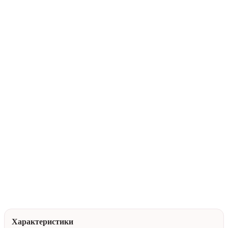
В корзину
Купить в 1 клик
Нейтральная упаковка
Доставка по Алматы
Помочь с выбором
Характеристики