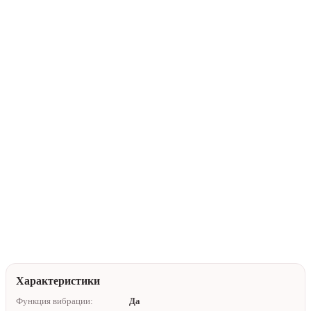
В корзину
Купить в 1 клик
Нейтральная упаковка
Доставка по Алматы
Помочь с выбором
Характеристики
Функция вибрации:
Да