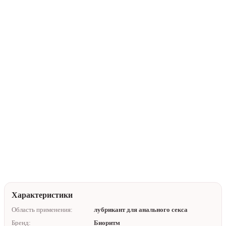
В корзину
Купить в 1 клик
Нейтральная упаковка
Доставка по Алматы
Помочь с выбором
Характеристики
Область применения:
лубрикант для анального секса
Бренд:
Биоритм