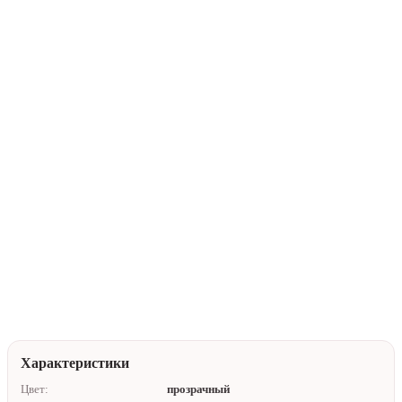
В корзину
Купить в 1 клик
Нейтральная упаковка
Доставка по Алматы
Помочь с выбором
Характеристики
Цвет:
прозрачный