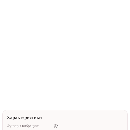
В корзину
Купить в 1 клик
Нейтральная упаковка
Доставка по Алматы
Помочь с выбором
Характеристики
Функция вибрации:
Да