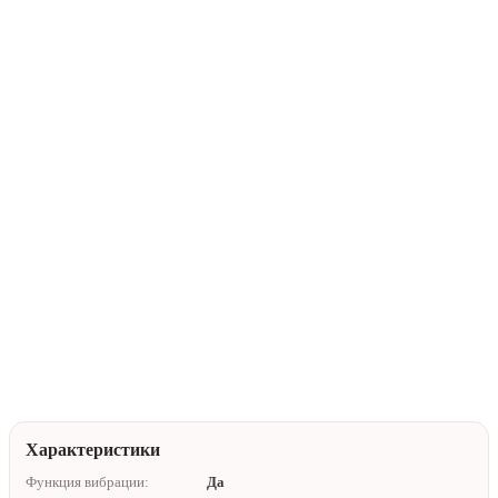
В корзину
Купить в 1 клик
Нейтральная упаковка
Доставка по Алматы
Помочь с выбором
Характеристики
Функция вибрации:
Да