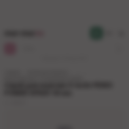
mur-mur
.kz
Қаз
Работаем с 10:00 до 23:00
Главная
Коллекция (Алматы)
...
Возбуждающие и согревающие смазки
Спрей для мужчин V-Аctiv PENIS
POWER SPRAY 50 мл.
арт.
44560.07