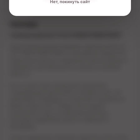
Нет, покинуть сайт
Описание
Спрей для мужчин V-Аctiv PENIS POWER SPRAY
Представляем вашему вниманию спрей для мужчин V-
Аctiv PENIS POWER SPRAY от австрийского бренда Hot,
предназначенный для поддержания крепкой эрекции и
повышения чувствительности в процессе интимной
близости.
В его основе лежат натуральные компоненты,
стимулирующие приток крови к половому члену, что
увеличивает возбудимость и обостряет ощущения во
время полового акта. Помимо этого, продукт
способствует уходу за кожей эрогенной зоны,
благодаря содержанию веществ, борющихся с
бактериями.
Способ применения: распылить средство на всю длину