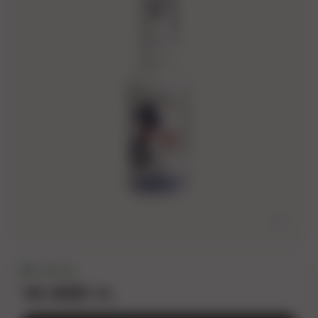
2
/
5
В наличии
14 400 тг.