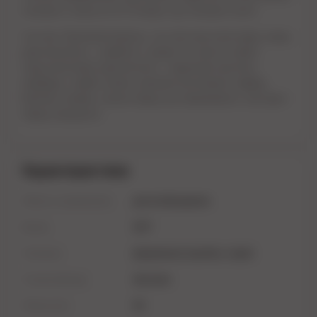
полового члена за 10-15 минут до полового акта.
Состав: Пропиленгликоль, сок листьев алое вера, вода,
декспантенол , сорбитол, лаурет-9, масло семян
подсолнечника однолетнего , лимонная кислота,
камфора, сорбат калия, ванилил бутилового эфира,
бензоат натрия, смола перца кустарникового, экстракт
перца овощного.
Характеристики
Область применения
для возбуждения
Бренд
HOT
Упаковка
фирменная коробка, спрей
Страна бренда
Австрия
Объем (мл)
50