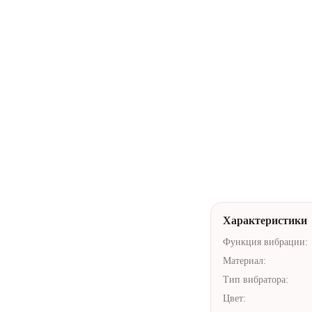
Купить в 1 кли
Нейтральная у
Доставка по А
Помочь с выб
Характеристики
Функция вибрации:
Материал:
Тип вибратора:
Цвет: