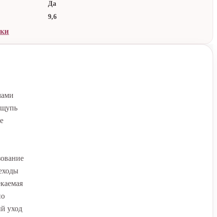
Да
9,6
ики
мами
ощупь
е
зование
еходы
екаемая
по
ый уход