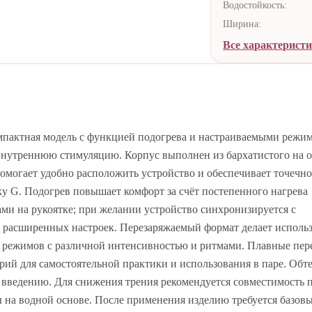
Водостойкость:
Ширина:
Все характерист
Компактная модель с функцией подогрева и настраиваемыми режи
внутреннюю стимуляцию. Корпус выполнен из бархатистого на 
омогает удобно расположить устройство и обеспечивает точечно
чку G. Подогрев повышает комфорт за счёт постепенного нагрева
ми на рукоятке; при желании устройство синхронизируется с
 расширенных настроек. Перезаряжаемый формат делает исполь
2 режимов с различной интенсивностью и ритмами. Плавные пер
ий для самостоятельной практики и использования в паре. Обт
 введению. Для снижения трения рекомендуется совместимость 
 на водной основе. После применения изделию требуется базов