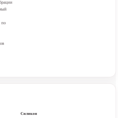
ибрации
емый
 по
ков
Силикон