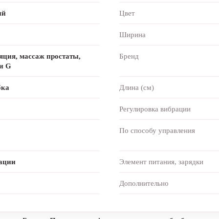
ый
Цвет
Ширина
яция, массаж простаты,
Бренд
и G
бка
Длина (см)
Регулировка вибрации
По способу управления
ации
Элемент питания, зарядки
Дополнительно