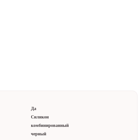
к
паковка
лматы
ором
Да
Силикон
комбинированный
черный