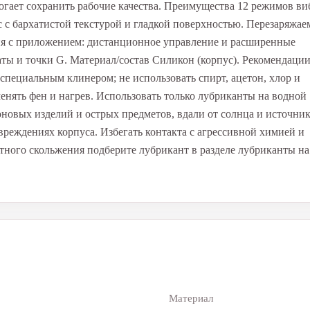
огает сохранить рабочие качества. Преимущества 12 режимов в
 с бархатистой текстурой и гладкой поверхностью. Перезаряжа
ия с приложением: дистанционное управление и расширенные
ты и точки G. Материал/состав Силикон (корпус). Рекомендации
пециальным клинером; не использовать спирт, ацетон, хлор и
енять фен и нагрев. Использовать только лубриканты на водной
коновых изделий и острых предметов, вдали от солнца и источни
реждениях корпуса. Избегать контакта с агрессивной химией и
ного скольжения подберите лубрикант в разделе лубриканты на
Материал