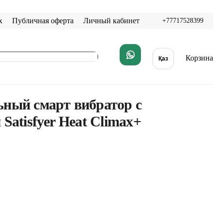
х
Публичная оферта
Личный кабинет
+77717528399
Корзина
Қаз
ный смарт вибратор с
Satisfyer Heat Climax+
В корзину