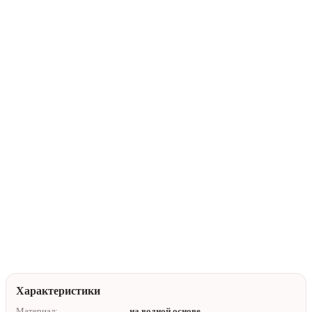
В корзину
Купить в 1 клик
Нейтральная упаковка
Доставка по Алматы
Помочь с выбором
Характеристики
Материал:
на водной основе