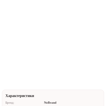
В корзину
Купить в 1 клик
Нейтральная упаковка
Доставка по Алматы
Помочь с выбором
Характеристики
Бренд:
NoBrand