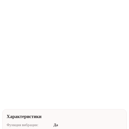
В корзину
Купить в 1 клик
Нейтральная упаковка
Доставка по Алматы
Помочь с выбором
Характеристики
Функция вибрации:
Да