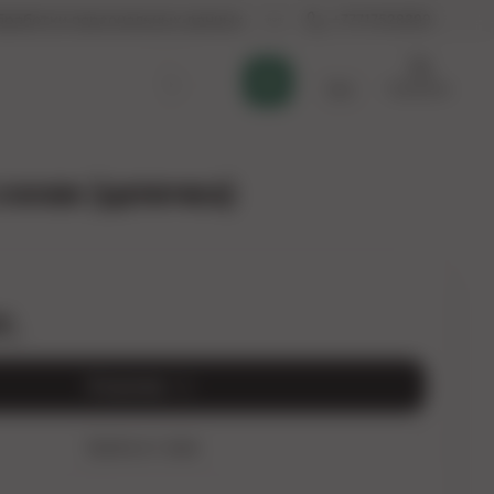
бработки персональных данных
+77717528399
Корзина
Қаз
соски (цепочка)
г.
В корзину
Купить в 1 клик