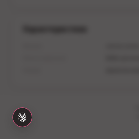
Характеристики
Материал
пластик, метал
Область применения
BDSM, эротиче
Упаковка
фирменная кор
Г