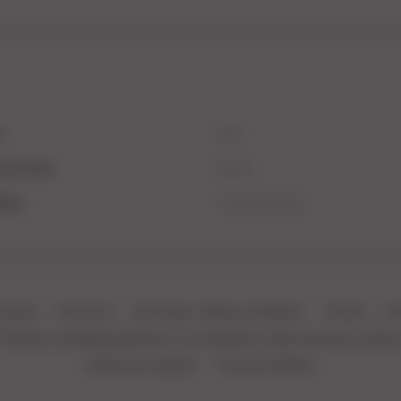
л
Цвет
ские игры
Бренд
обка
Страна бренда
лавная
Контакты
Доставка, Обмен и Возврат
Оплата
Бл
Политика конфиденциальности и обработки персональных данны
Публичная оферта
Личный кабинет