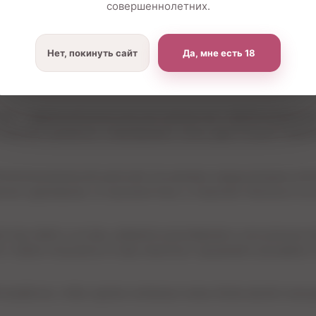
совершеннолетних.
Нет, покинуть сайт
Да, мне есть 18
ага — идеальный аксессуар для знакомства с БДСМ-играми ил
помогают деликатно стимулировать соски, даря острые и прият
ёгкой металлической цепочкой. На зажимах предусмотрены мяг
ное сдавливание, не причиняя боли, и позволяют безопасно ис
я пар любого состава, добавляя разнообразие в сексуальные и
т глубже погрузиться в мир пикантных ощущений и расширить 
атрибутов, чтобы сделать интимную жизнь более яркой и насы