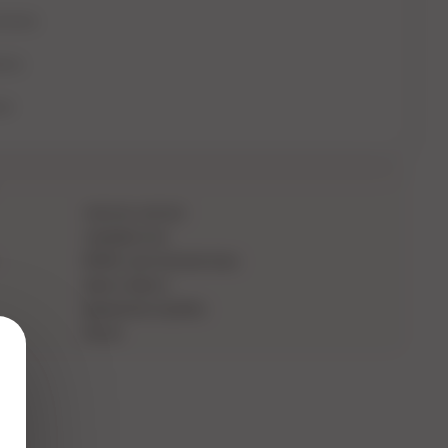
аковка
маты
ом
пластик, металл
серебристый
BDSM, эротические игры
Джага-Джага
фирменная коробка
Китай