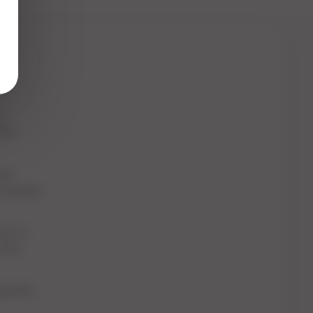
и
ные
кие
следовать
гры. В
свои
щенной.