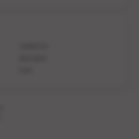
серебристый
Джага-Джага
Китай
ог
х