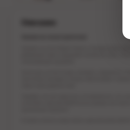
Описание
Зажим на соски (цепочка)
Зажимы на соски Nipple Clamps от бренда Джага-Дж
добавления новых ощущений в интимную жизнь. Они 
покалывающие ощущения.
Аксессуар состоит из двух зажимов, соединённых л
эластичные накладки, которые обеспечивают комфорт
новые грани удовольствия.
Подойдут как для одиночных экспериментов, так и дл
сочетании с другими БДСМ-аксессуарами они помогу
эротические горизонты.
В нашем каталоге представлен широкий выбор БДСМ-