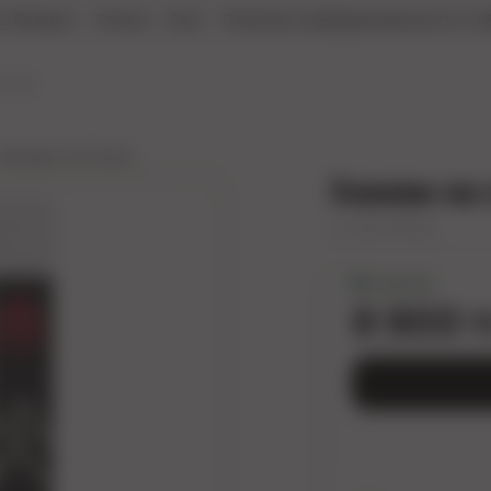
и Возврат
Оплата
Блог
Политика конфиденциальности и о
Зажимы на Соски
Зажим на 
арт.
941-01 PP DD
В наличии
8 900 т