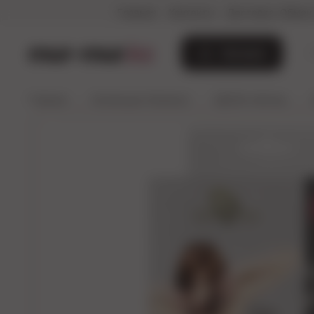
Главная
Контакты
Доставка, Обмен 
mur-mur
.kz
Каталог
Главная
Коллекция (Алматы)
БДСМ и Фетиш